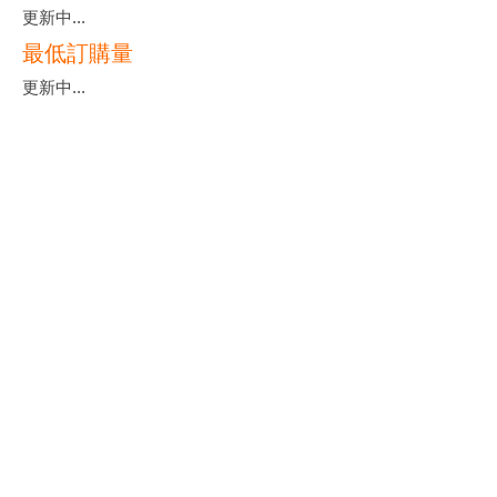
更新中...
最低訂購量
更新中...
羽泰國際實業股份有限公司
YU-TAI PATTERN CO., LTD.
地址
:
台灣桃園市龜山區文化里科技二路38號
電話
:
+886-3-327-3333
傳真
:
+886-3-327-8000
EMAIL :
yutanet@ms23.hinet.net
;
yutai@seed.net.tw