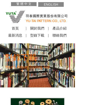
繁 體 中 文
ENGLISH
羽泰國際實業股份有限公司
YU-TAI PATTERN CO., LTD.
首頁
關於我們
產品介紹
最新消息
型錄下載
聯絡我們
型錄下載
Your Unique Tooling Aid
The leading manufacture of fastener-
forming tools.