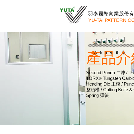
羽泰國際實業股份
YU-TAI PATTERN CO.
產品介
Second Punch
二沖
/ Th
TORX
Tungsten Carbi
®
Heading Die
主模
/ Punc
整頭模
/ Cutting Knife &
Spring
彈簧