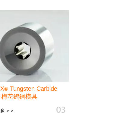
R
X
Tungsten Carbide
®
s
梅花鎢
鋼模具
03
多 ＞＞