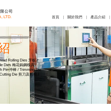
有限公司
, LTD.
首頁
關於我們
產品介紹
紹
read Rolling Dies
牙板
/
de D
ies
梅花鎢鋼模具
/
h Pin
沖棒
/ Trimming Die
 Cutting Die
剪刀及剪模
/