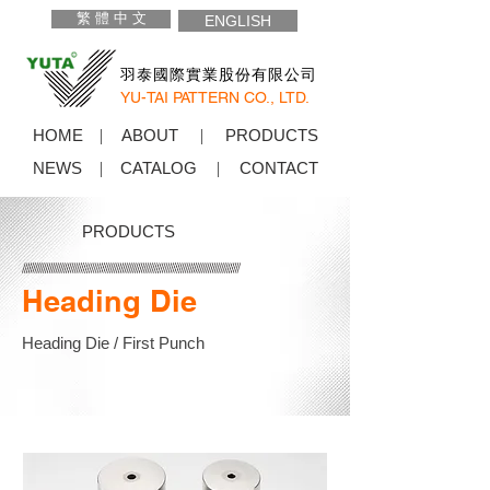
繁 體 中 文
ENGLISH
羽泰國際實業股份有限公司
YU-TAI PATTERN CO., LTD.
HOME
ABOUT
PRODUCTS
NEWS
CATALOG
CONTACT
PRODUCTS
Heading Die
Heading Die / First Punch