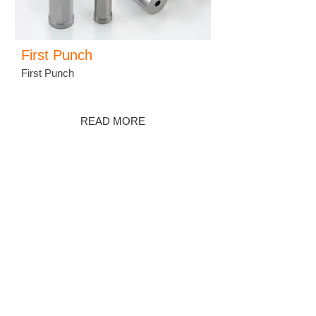
First Punch
First Punch
READ MORE
羽泰國際實業股份有限公司
YU-TAI PATTERN CO., LTD.
ADDRESS :
No. 38, Keji 2 Rd., Hwa-Ya
Technology Park, Gueishan Dist, Taoyuan
City 33383, Taiwan
TEL :
+886-3-327-3333